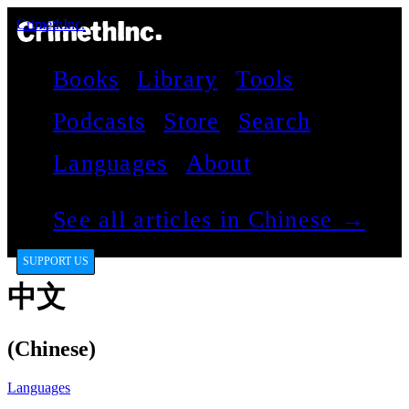
CrimethInc.
Books
Library
Tools
Podcasts
Store
Search
Languages
About
See all articles in Chinese →
SUPPORT US
中文
(Chinese)
Languages